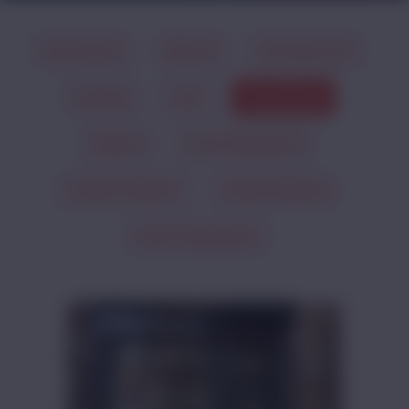
Antwerpen
Brussel
Henegouwen
Limburg
Luik
Luxemburg
Namen
Oost-Vlaanderen
Vlaams-Brabant
Waals-Brabant
West-Vlaanderen