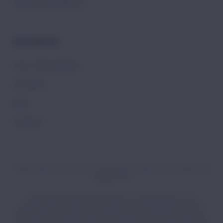
West-Vlaanderen
Dampshop
Over Dampshop
Winkels
Jobs
Contact
Walter Philips International – Het Dorlik 12, 3500 Hasselt, België – BE
0666.683.275
De elektronische sigaretten kunnen een gevaar zijn voor de
gezondheid en ze bevatten nicotine, een verslavende stof. De e-
sigaretten zijn ongeschikt voor gebruik door: personen jonger dan