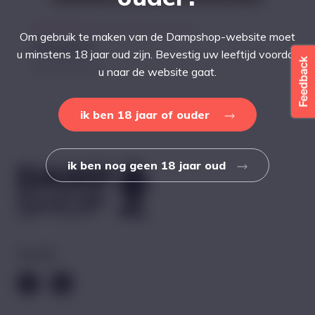
Gesloten
Opent zaterdag om 10:00
Om gebruik te maken van de Dampshop-website moet
Messancy
u minstens 18 jaar oud zijn. Bevestig uw leeftijd voordat
Rue d'Arlon 220
u naar de website gaat.
ik ben 18 jaar of ouder
ik ben nog geen 18 jaar oud
Social