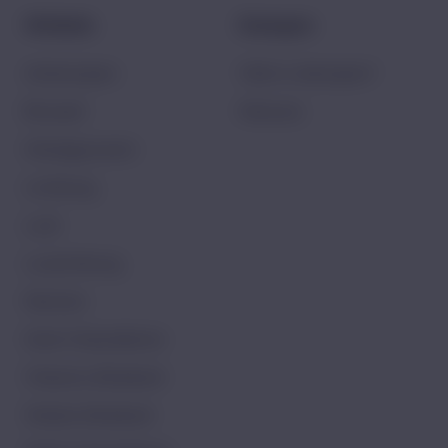
Winkels
Dampen
Antwerpen
Wat is dampen?
Brussel
Nieuws
Henegouwen
Limburg
Luik
Luxemburg
Namen
Oost-Vlaanderen
Vlaams-Brabant
Waals-Brabant