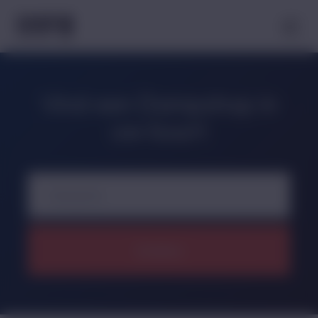
Vind een Dampshop in
uw buurt
Zoeken