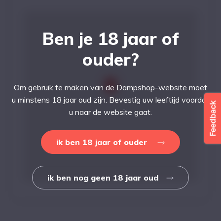
Ben je 18 jaar of
ouder?
Om gebruik te maken van de Dampshop-website moet
u minstens 18 jaar oud zijn. Bevestig uw leeftijd voordat
u naar de website gaat.
ik ben 18 jaar of ouder
ik ben nog geen 18 jaar oud