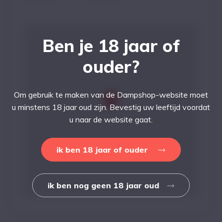
Ben je 18 jaar of
ouder?
Om gebruik te maken van de Dampshop-website moet
u minstens 18 jaar oud zijn. Bevestig uw leeftijd voordat
u naar de website gaat.
ik ben 18 jaar of ouder
ik ben nog geen 18 jaar oud