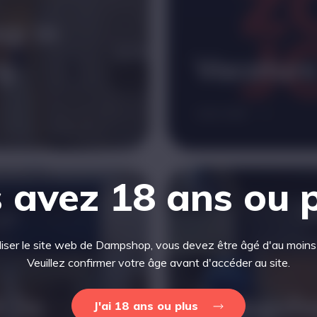
p in
g
Vacatur
Lees meer
 avez 18 ans ou p
iliser le site web de Dampshop, vous devez être âgé d'au moins
Veuillez confirmer votre âge avant d'accéder au site.
 3e
Dampsho
J'ai 18 ans ou plus